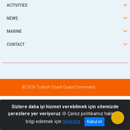
ACTIVITIES
NEWS
MARINE
CONTACT
© 2026 Turkish Coast Guard Command
Sizlere daha iyi hizmet verebilmek için sitemizde
çerezlere yer veriyoruz
🍪 Çerez politikamız hakkında
bilgi edinmek için
tıklayınız
Kabul et